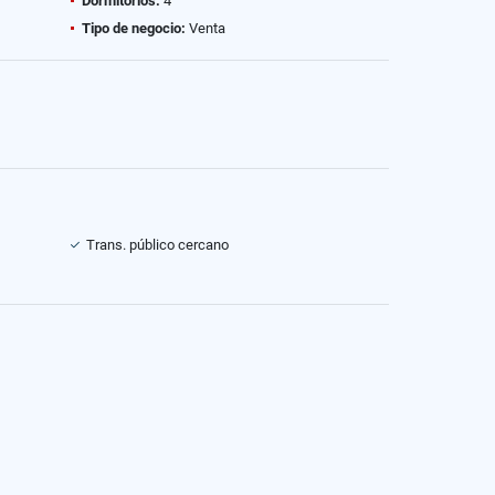
Dormitorios:
4
Tipo de negocio:
Venta
Trans. público cercano