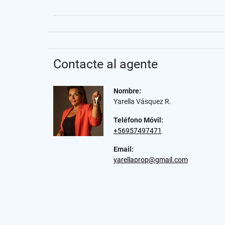
Contacte al agente
Nombre:
Yarella Vásquez R.
Teléfono Móvil:
+56957497471
Email:
yarellaprop@gmail.com