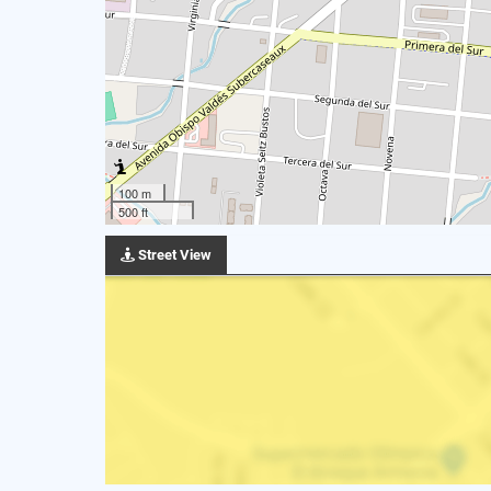
100 m
500 ft
Street View