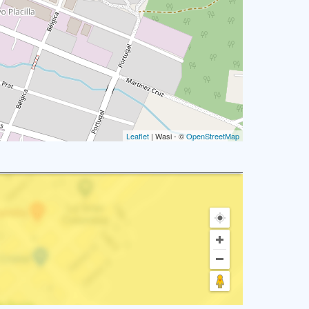
Leaflet
| Wasi - ©
OpenStreetMap