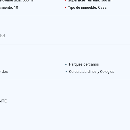
e Construida:
500 m²
Superficie Terreno:
500 m²
amiento:
10
Tipo de inmueble:
Casa
dad
Parques cercanos
erdes
Cerca a Jardines y Colegios
ENTE