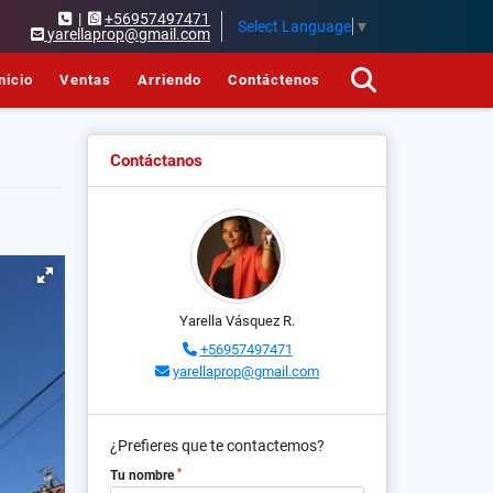
|
+56957497471
Select Language
▼
yarellaprop@gmail.com
nicio
Ventas
Arriendo
Contáctenos
Contáctanos
Yarella Vásquez R.
+56957497471
yarellaprop@gmail.com
¿Prefieres que te contactemos?
*
Tu nombre