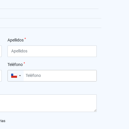
*
Apellidos
*
Teléfono
▼
rias