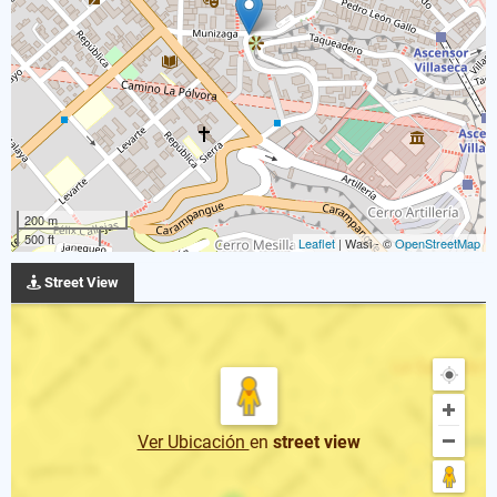
200 m
500 ft
Leaflet
| Wasi - ©
OpenStreetMap
Street View
Ver Ubicación
en
street view