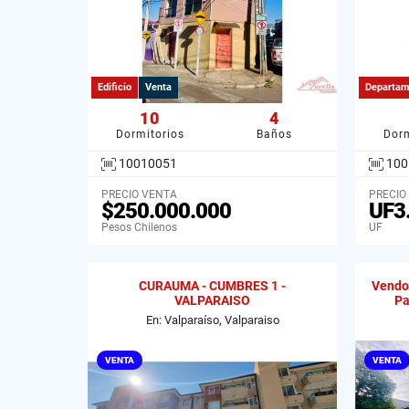
Edificio
Venta
Departam
10
4
Dormitorios
Baños
Dorm
10010051
100
PRECIO VENTA
PRECIO
$250.000.000
UF3
Pesos Chilenos
UF
CURAUMA - CUMBRES 1 -
Vendo 
VALPARAISO
Pa
En: Valparaíso, Valparaiso
VENTA
VENTA