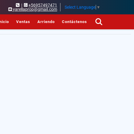
|
+56957497471
Select Language
▼
yarellaprop@gmail.com
nicio
Ventas
Arriendo
Contáctenos