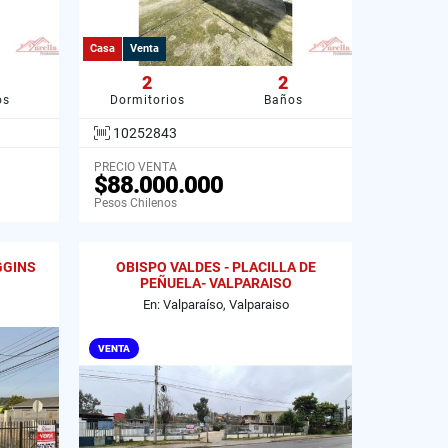
Casa
Venta
2
2
os
Dormitorios
Baños
10252843
PRECIO VENTA
$88.000.000
Pesos Chilenos
GGINS
OBISPO VALDES - PLACILLA DE
PEÑUELA- VALPARAISO
En: Valparaíso, Valparaiso
VENTA