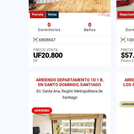
Parcela
Venta
Departam
0
0
Dormitorios
Baños
Dorm
6808847
100
PRECIO VENTA
PRECIO
UF20.800
$57
UF
Pesos C
ARRIENDO DEPARTAMENTO 1D 1 B,
ARR
EN SANTO DOMINGO, SANTIAGO
LOS 
En: Santa Ana, Región Metropolitana de
Santiago
ARRIEND
ARRIENDO