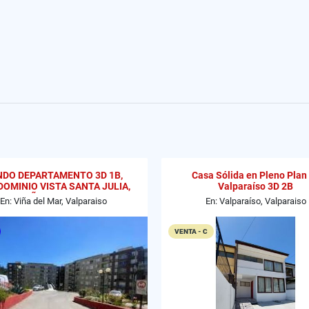
NDO DEPARTAMENTO 3D 1B,
Casa Sólida en Pleno Plan
OMINIO VISTA SANTA JULIA,
Valparaíso 3D 2B
VIÑA DEL MAR
En: Viña del Mar, Valparaiso
En: Valparaíso, Valparaiso
VENTA - C