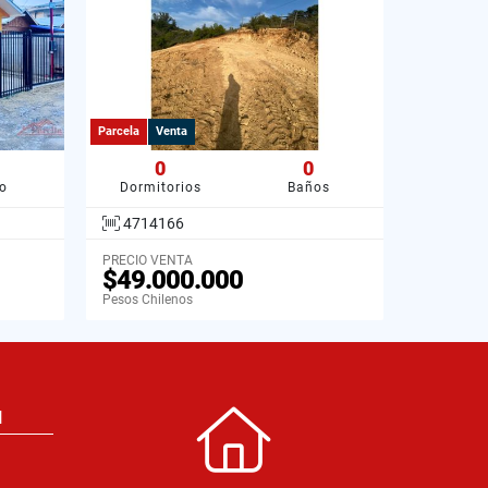
Parcela
Venta
0
0
o
Dormitorios
Baños
4714166
PRECIO VENTA
$49.000.000
Pesos Chilenos
N