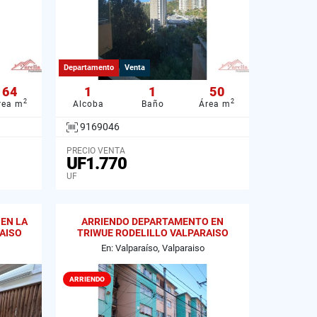
Departamento
Venta
64
1
1
50
2
2
rea m
Alcoba
Baño
Área m
9169046
PRECIO VENTA
UF1.770
UF
EN LA
ARRIENDO DEPARTAMENTO EN
AISO
TRIWUE RODELILLO VALPARAISO
En: Valparaíso, Valparaiso
ARRIENDO