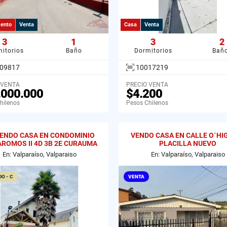
ento
Venta
Casa
Venta
3
1
3
2
itorios
Baño
Dormitorios
Bañ
09817
10017219
 VENTA
PRECIO VENTA
.000.000
$4.200
hilenos
Pesos Chilenos
IENDO CASA EN CONDOMINIO
VENDO CASA EN CALLE O´HI
AROMOS II 4D 3B 2E CURAUMA
PLACILLA NUEVO
VALPARAISO
En: Valparaíso, Valparaiso
En: Valparaíso, Valparaiso
O - C
VENTA