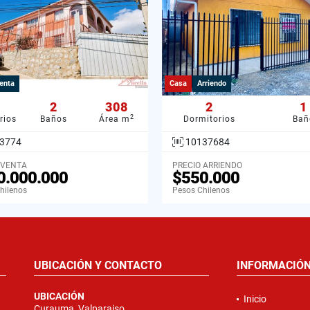
enta
Casa
Arriendo
2
308
2
1
2
rios
Baños
Área m
Dormitorios
Bañ
3774
10137684
 VENTA
PRECIO ARRIENDO
0.000.000
$550.000
hilenos
Pesos Chilenos
UBICACIÓN Y CONTACTO
INFORMACIÓ
UBICACIÓN
Inicio
Curauma, Valparaiso