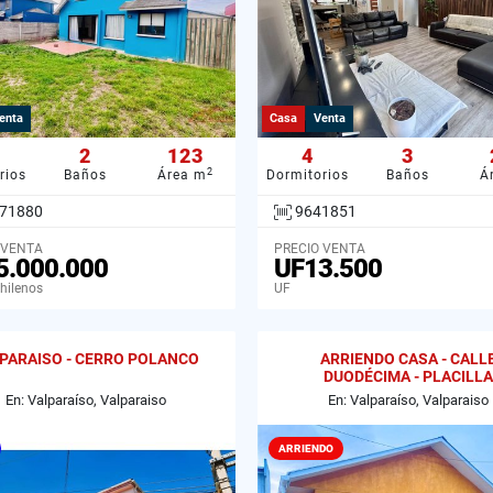
enta
Casa
Venta
2
123
4
3
2
rios
Baños
Área m
Dormitorios
Baños
Á
71880
9641851
 VENTA
PRECIO VENTA
5.000.000
UF13.500
hilenos
UF
PARAISO - CERRO POLANCO
ARRIENDO CASA - CALL
DUODÉCIMA - PLACILLA
En: Valparaíso, Valparaiso
En: Valparaíso, Valparaiso
ARRIENDO