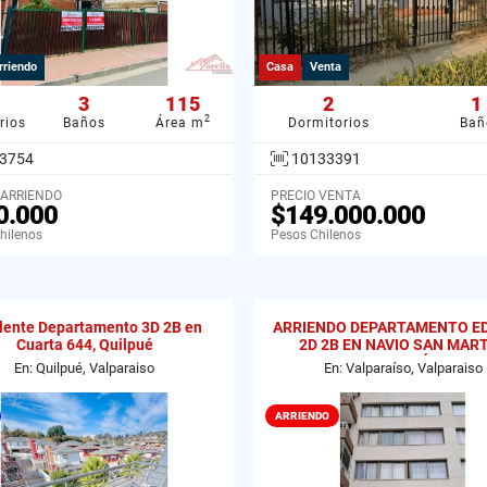
rriendo
Casa
Venta
3
115
2
1
2
rios
Baños
Área m
Dormitorios
Bañ
3754
10133391
 ARRIENDO
PRECIO VENTA
0.000
$149.000.000
hilenos
Pesos Chilenos
lente Departamento 3D 2B en
ARRIENDO DEPARTAMENTO ED
Cuarta 644, Quilpué
2D 2B EN NAVIO SAN MART
VALPARAÍSO
En: Quilpué, Valparaiso
En: Valparaíso, Valparaiso
ARRIENDO