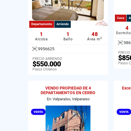
Casa
A
Departamento
Arriendo
4
1
1
48
Dormito
2
Alcoba
Baño
Área m
986
9956625
PRECIO
$85
PRECIO ARRIENDO
$550.000
Pesos C
Pesos Chilenos
VENDO PROPIEDAD DE 4
Exce
DEPARTAMENTOS EN CERRO
MESILLA, VALPARAISO
En: Valparaíso, Valparaiso
VENTA
VENTA