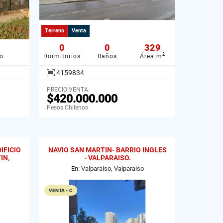
Terreno
Venta
0
0
329
2
o
Dormitorios
Baños
Área m
4159834
PRECIO VENTA
$420.000.000
Pesos Chilenos
IFICIO
NAVIO SAN MARTIN- BARRIO INGLES
IN,
- VALPARAISO.
En: Valparaíso, Valparaiso
VENTA - C