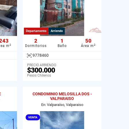
Departamento
Arriendo
243
2
1
50
2
2
rea m
Dormitorios
Baño
Área m
9778460
PRECIO ARRIENDO
$300.000
Pesos Chilenos
E
CONDOMINIO MELOSILLA DOS -
VALPARAISO
En: Valparaíso, Valparaiso
VENTA