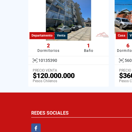
Departamento
Venta
Casa
V
2
1
6
Dormitorios
Baño
Dormito
10135390
560
PRECIO VENTA
PRECIO
$120.000.000
$36
Pesos Chilenos
Pesos C
REDES SOCIALES
Facebook