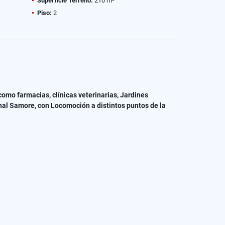
Superficie Terreno:
210 m²
Piso:
2
omo farmacias, clínicas veterinarias, Jardines
nal Samore, con Locomoción a distintos puntos de la