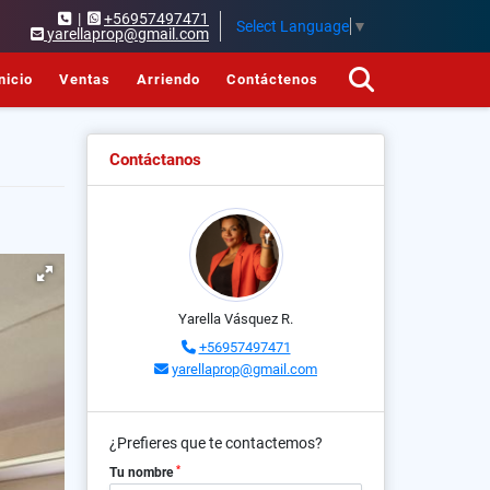
|
+56957497471
Select Language
▼
yarellaprop@gmail.com
nicio
Ventas
Arriendo
Contáctenos
Contáctanos
Yarella Vásquez R.
+56957497471
yarellaprop@gmail.com
¿Prefieres que te contactemos?
*
Tu nombre