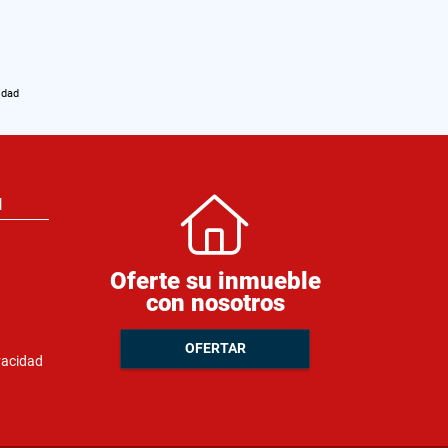
idad
N
Oferte su inmueble
con nosotros
OFERTAR
ivacidad