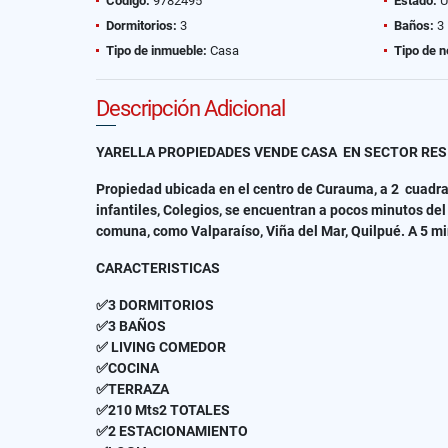
Código:
9782495
Estado:
U
Dormitorios:
3
Baños:
3
Tipo de inmueble:
Casa
Tipo de n
Descripción Adicional
YARELLA PROPIEDADES VENDE CASA EN SECTOR RES
Propiedad ubicada en el centro de Curauma, a 2 cuadras
infantiles, Colegios, se encuentran a pocos minutos de
comuna, como Valparaíso, Viña del Mar, Quilpué. A 5 mi
CARACTERISTICAS
✅3 DORMITORIOS
✅3 BAÑOS
✅ LIVING COMEDOR
✅COCINA
✅TERRAZA
✅210 Mts2 TOTALES
✅2 ESTACIONAMIENTO