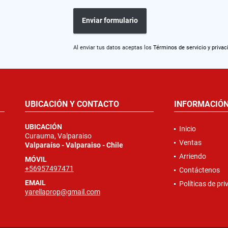
Enviar formulario
Al enviar tus datos aceptas los
Términos de servicio y privac
UBICACIÓN Y CONTACTO
INFORMACIÓ
UBICACIÓN
Inicio
Curauma, Valparaiso
Ventas
Valparaíso - Valparaiso - Chile
Arriendo
MÓVIL
+56957497471
Contáctenos
EMAIL
Políticas de pr
yarellaprop@gmail.com