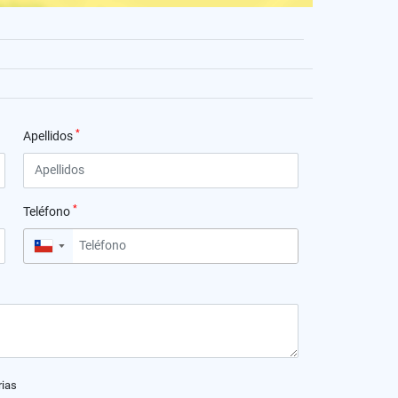
*
Apellidos
*
Teléfono
▼
rias