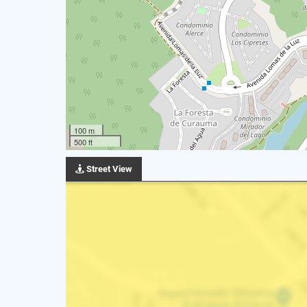
100 m
500 ft
Street View