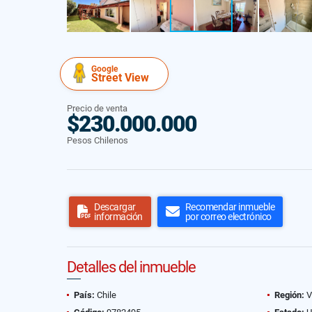
Google
Street View
Precio de venta
$230.000.000
Pesos Chilenos
Descargar
Recomendar inmueble
información
por correo electrónico
Detalles del inmueble
País:
Chile
Región:
V