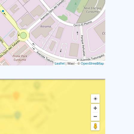
Leaflet
| Wasi - ©
OpenStreetMap