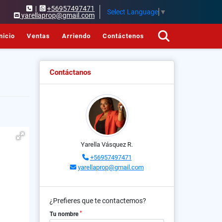
|
+56957497471
Select Language
▼
yarellaprop@gmail.com
nicio
Ventas
Arriendo
Contáctenos
Contáctanos
Yarella Vásquez R.
+56957497471
yarellaprop@gmail.com
¿Prefieres que te contactemos?
*
Tu nombre