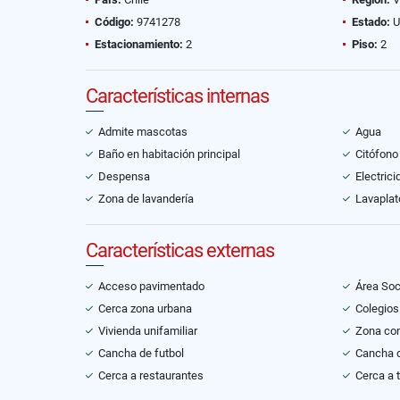
Código:
9741278
Estado:
U
Estacionamiento:
2
Piso:
2
Características internas
Admite mascotas
Agua
Baño en habitación principal
Citófono
Despensa
Electrici
Zona de lavandería
Lavaplat
Características externas
Acceso pavimentado
Área Soc
Cerca zona urbana
Colegios
Vivienda unifamiliar
Zona co
Cancha de futbol
Cancha d
Cerca a restaurantes
Cerca a 