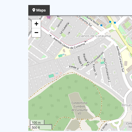
Mapa
+
−
100 m
500 ft