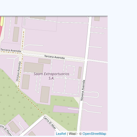
Leaflet
| Wasi - ©
OpenStreetMap