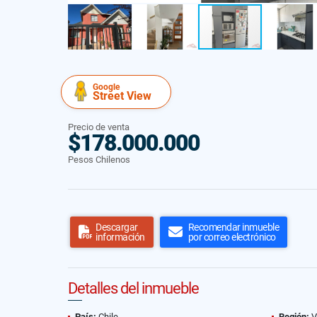
Google
Street View
Precio de venta
$178.000.000
Pesos Chilenos
Descargar
Recomendar inmueble
información
por correo electrónico
Detalles del inmueble
País:
Chile
Región:
V