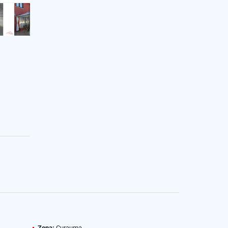
Zona:
Curauma