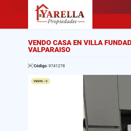
VENDO CASA EN VILLA FUND
VALPARAISO
Código
: 9741278
VENTA - C