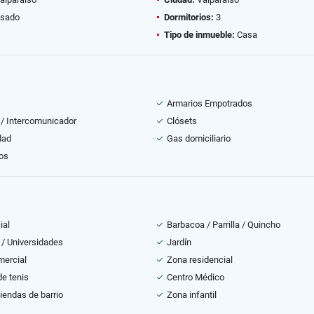
sado
Dormitorios:
3
Tipo de inmueble:
Casa
Armarios Empotrados
 / Intercomunicador
Clósets
dad
Gas domiciliario
os
ial
Barbacoa / Parrilla / Quincho
 / Universidades
Jardín
mercial
Zona residencial
e tenis
Centro Médico
tiendas de barrio
Zona infantil