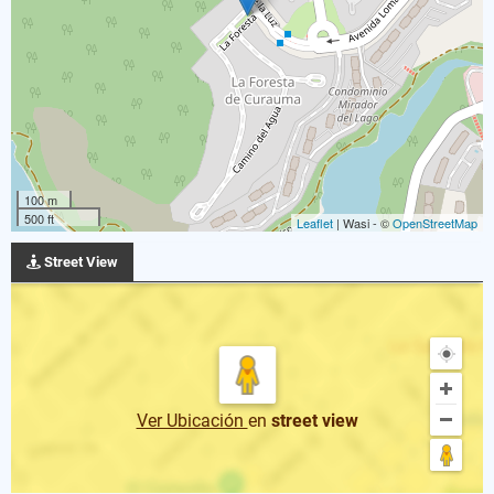
100 m
500 ft
Leaflet
| Wasi - ©
OpenStreetMap
Street View
Ver Ubicación
en
street view