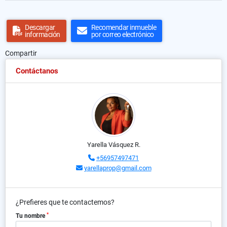
Descargar
Recomendar inmueble
información
por correo electrónico
Compartir
Contáctanos
Yarella Vásquez R.
+56957497471
yarellaprop@gmail.com
¿Prefieres que te contactemos?
*
Tu nombre