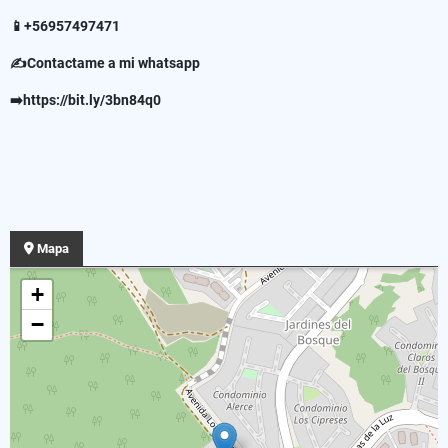
📱+56957497471
✍Contactame a mi whatsapp
➡️https://bit.ly/3bn84q0
Mapa
+
−