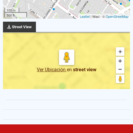
100 m
500 ft
Leaflet
| Wasi - ©
OpenStreetMap
Street View
Ver Ubicación
en
street view