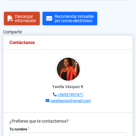
Descargar
Recomendar inmueble
información
por correo electrónico
Compartir
Contáctanos
Yarella Vásquez R.
+56957497471
yarellaprop@gmail.com
¿Prefieres que te contactemos?
*
Tu nombre