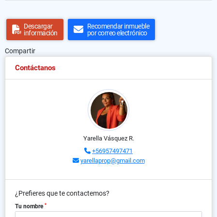
Descargar
Recomendar inmueble
información
por correo electrónico
Compartir
Contáctanos
Yarella Vásquez R.
+56957497471
yarellaprop@gmail.com
¿Prefieres que te contactemos?
*
Tu nombre