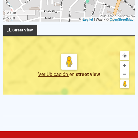
200 m
500 ft
Leaflet
| Wasi - ©
OpenStreetMap
Street View
Ver Ubicación
en
street view