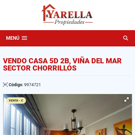
MENÚ
VENDO CASA 5D 2B, VIÑA DEL MAR
SECTOR CHORRILLOS
Código
: 9974721
VENTA - C