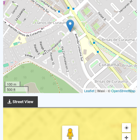
100 m
500 ft
Leaflet
| Wasi - ©
OpenStreetMap
Street View