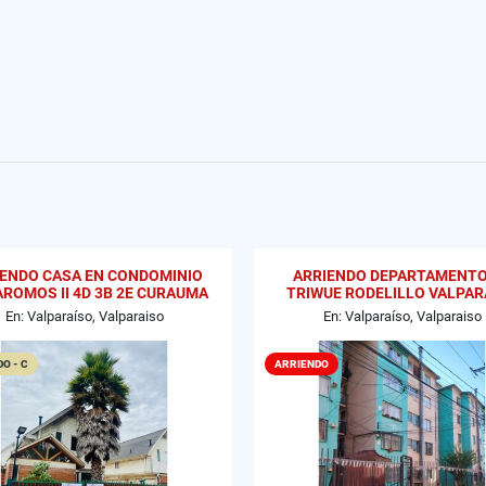
IENDO CASA EN CONDOMINIO
ARRIENDO DEPARTAMENTO
AROMOS II 4D 3B 2E CURAUMA
TRIWUE RODELILLO VALPAR
VALPARAISO
En: Valparaíso, Valparaiso
En: Valparaíso, Valparaiso
O - C
ARRIENDO