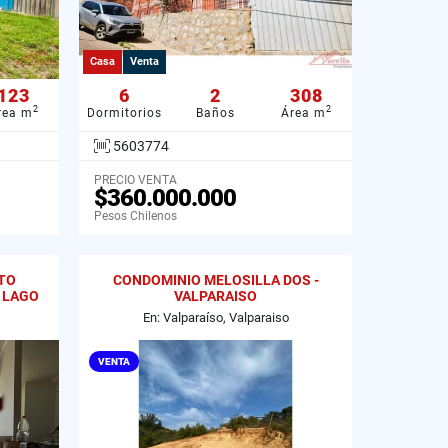
Casa
Venta
123
6
2
308
2
2
rea m
Dormitorios
Baños
Área m
5603774
PRECIO VENTA
$360.000.000
Pesos Chilenos
TO
CONDOMINIO MELOSILLA DOS -
 LAGO
VALPARAISO
En: Valparaíso, Valparaiso
VENTA