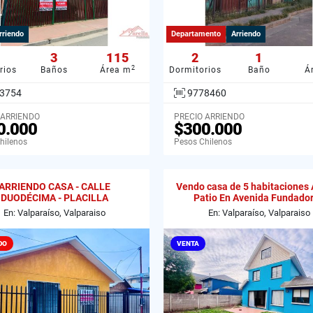
rriendo
Departamento
Arriendo
3
115
2
1
2
rios
Baños
Área m
Dormitorios
Baño
Á
3754
9778460
 ARRIENDO
PRECIO ARRIENDO
0.000
$300.000
hilenos
Pesos Chilenos
ARRIENDO CASA - CALLE
Vendo casa de 5 habitaciones
DUODÉCIMA - PLACILLA
Patio En Avenida Fundado
En: Valparaíso, Valparaiso
En: Valparaíso, Valparaiso
DO
VENTA