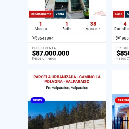
Departamento
Venta
Casa
A
1
1
38
4
2
Alcoba
Baño
Área m
Dormito
9641894
986
PRECIO VENTA
PRECIO
$87.000.000
$85
Pesos Chilenos
Pesos C
PARCELA URBANIZADA - CAMINO LA
POLVORA - VALPARAISO
En: Valparaíso, Valparaiso
VENTA
ARRIEN