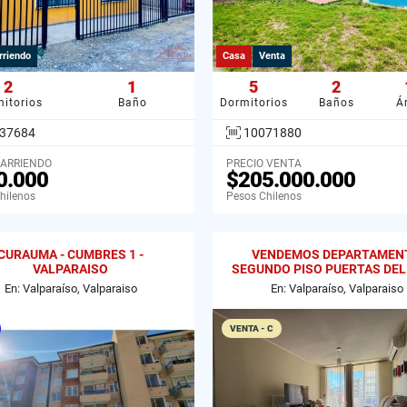
rriendo
Casa
Venta
2
1
5
2
itorios
Baño
Dormitorios
Baños
Á
37684
10071880
 ARRIENDO
PRECIO VENTA
0.000
$205.000.000
hilenos
Pesos Chilenos
CURAUMA - CUMBRES 1 -
VENDEMOS DEPARTAMEN
VALPARAISO
SEGUNDO PISO PUERTAS DEL
CURAUMA
En: Valparaíso, Valparaiso
En: Valparaíso, Valparaiso
VENTA - C