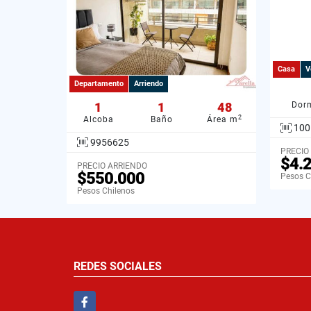
Casa
V
Departamento
Arriendo
1
1
48
Dorm
2
Alcoba
Baño
Área m
100
9956625
PRECIO
$4.
PRECIO ARRIENDO
$550.000
Pesos C
Pesos Chilenos
REDES SOCIALES
Facebook