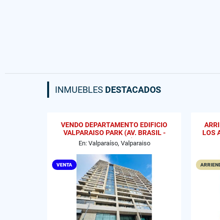
INMUEBLES
DESTACADOS
VENDO DEPARTAMENTO EDIFICIO
ARR
VALPARAISO PARK (AV. BRASIL -
LOS 
GRAL CRUZ)
En: Valparaíso, Valparaiso
VENTA
ARRIEND