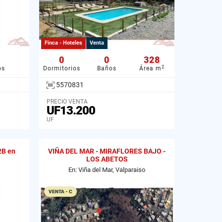
Finca - Hoteles
Venta
0
0
328
2
os
Dormitorios
Baños
Área m
5570831
PRECIO VENTA
UF13.200
UF
2B en
VIÑA DEL MAR - MIRAFLORES BAJO -
LOS ABETOS
En: Viña del Mar, Valparaiso
VENTA - C