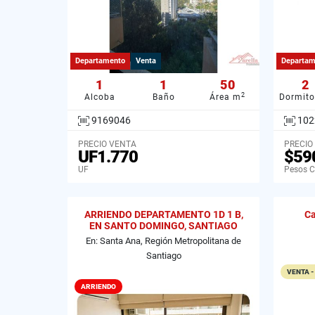
Departamento
Venta
Departam
1
1
50
2
2
Alcoba
Baño
Área m
Dormito
9169046
102
PRECIO VENTA
PRECIO
UF1.770
$59
UF
Pesos C
ARRIENDO DEPARTAMENTO 1D 1 B,
Ca
EN SANTO DOMINGO, SANTIAGO
En: Santa Ana, Región Metropolitana de
Santiago
VENTA -
ARRIENDO