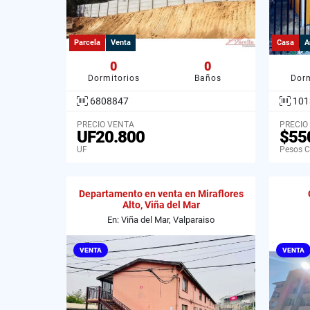
Parcela
Venta
Casa
A
0
0
Dormitorios
Baños
Dorm
6808847
101
PRECIO VENTA
PRECIO
UF20.800
$55
UF
Pesos C
Departamento en venta en Miraflores
Alto, Viña del Mar
En: Viña del Mar, Valparaiso
VENTA
VENTA