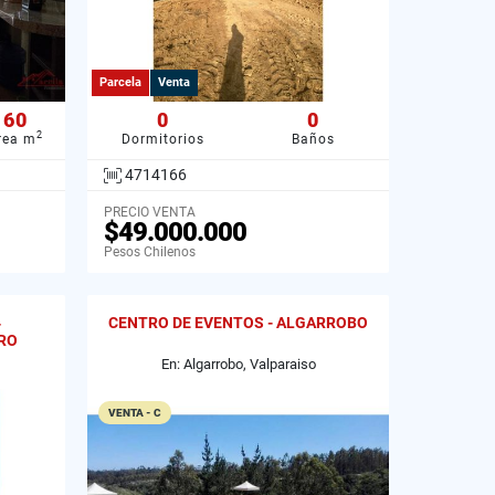
Parcela
Venta
60
0
0
2
rea m
Dormitorios
Baños
4714166
PRECIO VENTA
$49.000.000
Pesos Chilenos
4
CENTRO DE EVENTOS - ALGARROBO
RO
En: Algarrobo, Valparaiso
VENTA - C