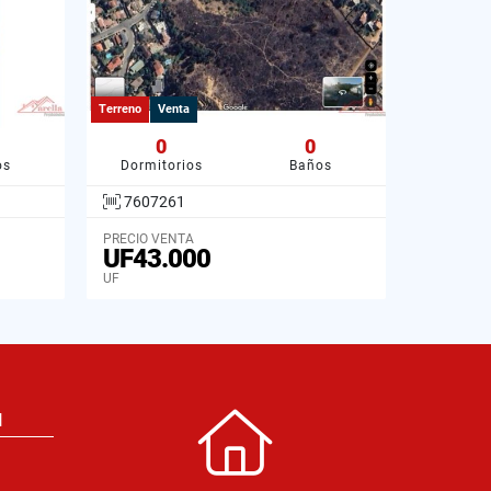
Terreno
Venta
0
0
os
Dormitorios
Baños
7607261
PRECIO VENTA
UF43.000
UF
N