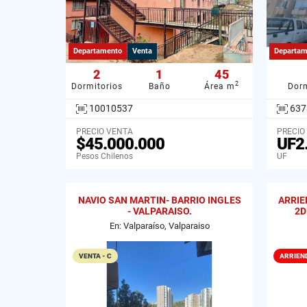
Departamento
Venta
Departam
2
1
45
2
Dormitorios
Baño
Área m
Dorm
10010537
637
PRECIO VENTA
PRECIO
$45.000.000
UF2
Pesos Chilenos
UF
NAVIO SAN MARTIN- BARRIO INGLES
ARRIE
- VALPARAISO.
2D
En: Valparaíso, Valparaiso
VENTA - C
ARRIEN