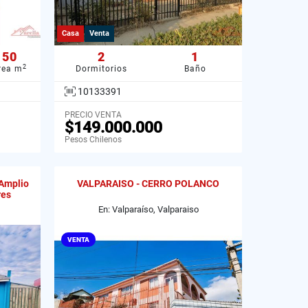
Casa
Venta
50
2
1
2
rea m
Dormitorios
Baño
10133391
PRECIO VENTA
$149.000.000
Pesos Chilenos
 Amplio
VALPARAISO - CERRO POLANCO
res
En: Valparaíso, Valparaiso
VENTA