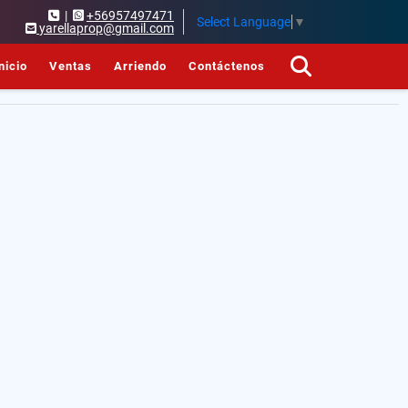
|
+56957497471
Select Language
▼
yarellaprop@gmail.com
nicio
Ventas
Arriendo
Contáctenos