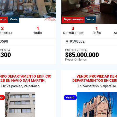
ento
Venta
Departamento
Venta
2
1
3
1
itorios
Baño
Dormitorios
Baño
Á
3598
9598502
 VENTA
PRECIO VENTA
.300
$85.000.000
Pesos Chilenos
NDO DEPARTAMENTO EDIFICIO
VENDO PROPIEDAD DE 
 2B EN NAVIO SAN MARTIN,
DEPARTAMENTOS EN CER
VALPARAÍSO
MESILLA, VALPARAISO
En: Valparaíso, Valparaiso
En: Valparaíso, Valparaiso
DO
VENTA