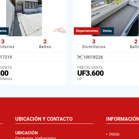
enta
Departamento
Venta
3
2
3
2
itorios
Baños
Dormitorios
Bañ
17219
10018226
 VENTA
PRECIO VENTA
200
UF3.600
hilenos
UF
UBICACIÓN Y CONTACTO
INFORMACIÓ
UBICACIÓN
Inicio
Curauma, Valparaiso