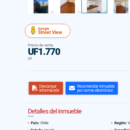
Google
Street View
Precio de venta
UF1.770
UF
Descargar
Recomendar inmueble
información
por correo electrónico
Detalles del inmueble
País:
Chile
Región:
V