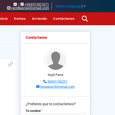
|
+56957497471
Select Language
▼
yarellaprop@gmail.com
nicio
Ventas
Arriendo
Contáctenos
Contáctanos
Keyli Parra
56941156221
keyparra18@gmail.com
¿Prefieres que te contactemos?
*
Tu nombre