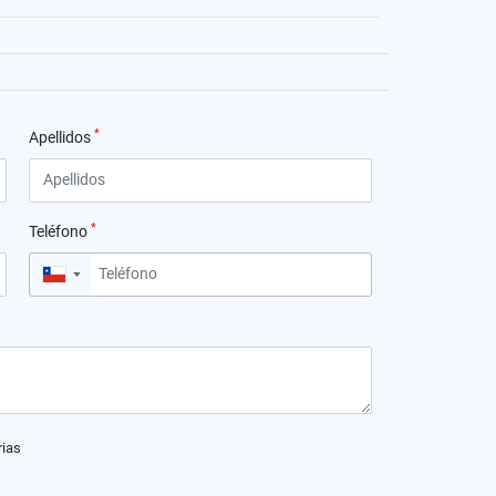
*
Apellidos
*
Teléfono
▼
rias