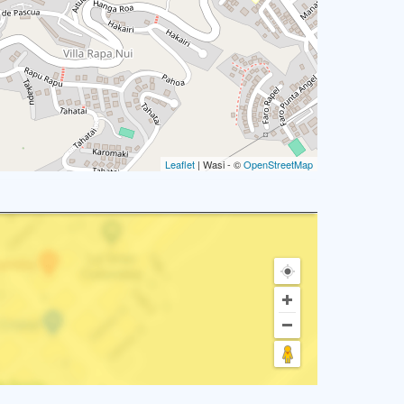
Leaflet
| Wasi - ©
OpenStreetMap