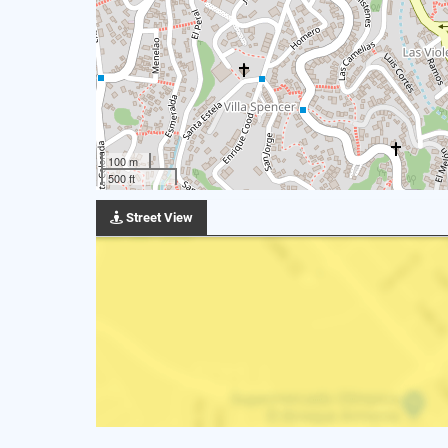
100 m
500 ft
Street View