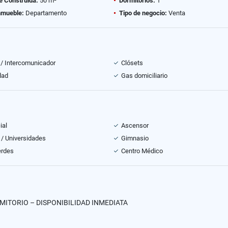
e Construida:
50 m²
Dormitorios:
1
nmueble:
Departamento
Tipo de negocio:
Venta
 / Intercomunicador
Clósets
dad
Gas domiciliario
ial
Ascensor
 / Universidades
Gimnasio
erdes
Centro Médico
ITORIO – DISPONIBILIDAD INMEDIATA