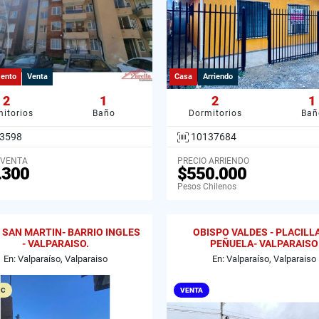
ento
Venta
Casa
Arriendo
2
1
2
1
itorios
Baño
Dormitorios
Bañ
3598
10137684
 VENTA
PRECIO ARRIENDO
.300
$550.000
Pesos Chilenos
 SAN MARTIN- BARRIO INGLES
OBISPO VALDES - PLACILL
- VALPARAISO.
PEÑUELA- VALPARAISO
En: Valparaíso, Valparaiso
En: Valparaíso, Valparaiso
 C
VENTA