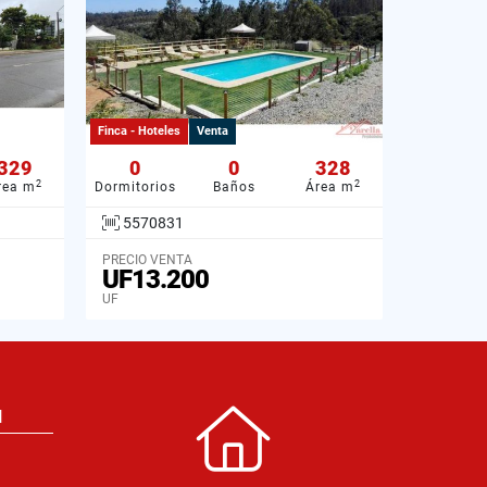
Finca - Hoteles
Venta
329
0
0
328
2
2
rea m
Dormitorios
Baños
Área m
5570831
PRECIO VENTA
UF13.200
UF
N