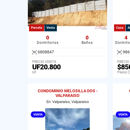
Parcela
Venta
Casa
A
0
0
4
Dormitorios
Baños
Dormito
6808847
986
PRECIO VENTA
PRECIO
UF20.800
$85
UF
Pesos C
CONDOMINIO MELOSILLA DOS -
VALPARAISO
En: Valparaíso, Valparaiso
VENTA
VENTA