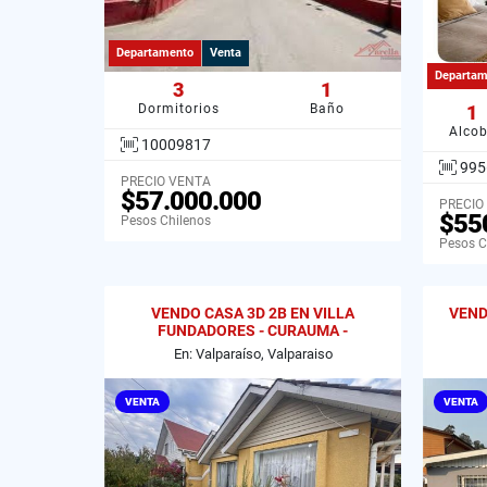
Departamento
Venta
Departam
3
1
Dormitorios
Baño
1
Alco
10009817
995
PRECIO VENTA
$57.000.000
PRECIO
$55
Pesos Chilenos
Pesos C
VENDO CASA 3D 2B EN VILLA
VEND
FUNDADORES - CURAUMA -
VALPARAISO.
En: Valparaíso, Valparaiso
VENTA
VENTA