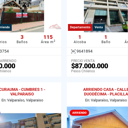
rriendo
Departamento
Venta
3
115
1
1
2
rios
Baños
Área m
Alcoba
Baño
Á
3754
9641894
 ARRIENDO
PRECIO VENTA
0.000
$87.000.000
hilenos
Pesos Chilenos
CURAUMA - CUMBRES 1 -
ARRIENDO CASA - CALL
VALPARAISO
DUODÉCIMA - PLACILLA
En: Valparaíso, Valparaiso
En: Valparaíso, Valparaiso
ARRIENDO