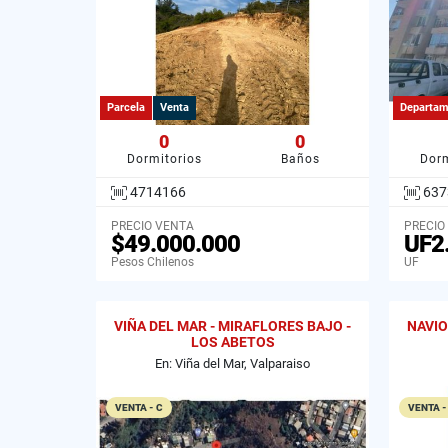
Parcela
Venta
Departam
0
0
Dormitorios
Baños
Dorm
4714166
637
PRECIO VENTA
PRECIO
$49.000.000
UF2
Pesos Chilenos
UF
VIÑA DEL MAR - MIRAFLORES BAJO -
NAVIO
LOS ABETOS
En: Viña del Mar, Valparaiso
VENTA - C
VENTA -