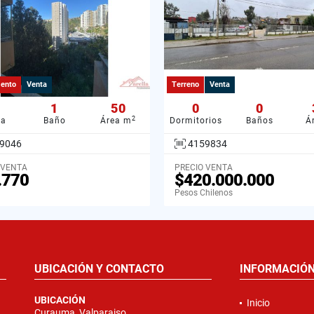
ento
Venta
Terreno
Venta
1
50
0
0
2
ba
Baño
Área m
Dormitorios
Baños
Á
9046
4159834
 VENTA
PRECIO VENTA
.770
$420.000.000
Pesos Chilenos
UBICACIÓN Y CONTACTO
INFORMACIÓ
UBICACIÓN
Inicio
Curauma, Valparaiso