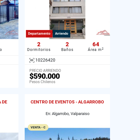
Departamento
Arriendo
2
2
64
2
o
Dormitorios
Baños
Área m
10226420
PRECIO ARRIENDO
$590.000
Pesos Chilenos
A DE
CENTRO DE EVENTOS - ALGARROBO
En: Algarrobo, Valparaiso
VENTA - C