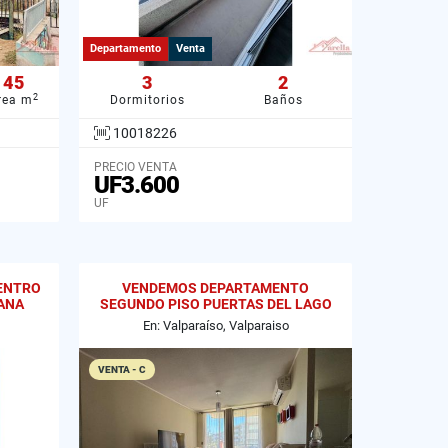
Departamento
Venta
45
3
2
2
rea m
Dormitorios
Baños
10018226
PRECIO VENTA
UF3.600
UF
ENTRO
VENDEMOS DEPARTAMENTO
IANA
SEGUNDO PISO PUERTAS DEL LAGO
CURAUMA
En: Valparaíso, Valparaiso
VENTA - C