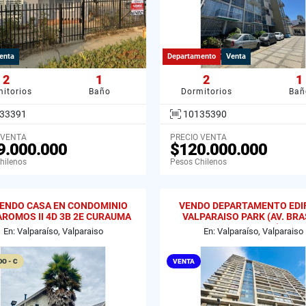
enta
Departamento
Venta
2
1
2
1
itorios
Baño
Dormitorios
Bañ
33391
10135390
 VENTA
PRECIO VENTA
9.000.000
$120.000.000
hilenos
Pesos Chilenos
IENDO CASA EN CONDOMINIO
VENDO DEPARTAMENTO EDIF
AROMOS II 4D 3B 2E CURAUMA
VALPARAISO PARK (AV. BRAS
VALPARAISO
GRAL CRUZ)
En: Valparaíso, Valparaiso
En: Valparaíso, Valparaiso
O - C
VENTA