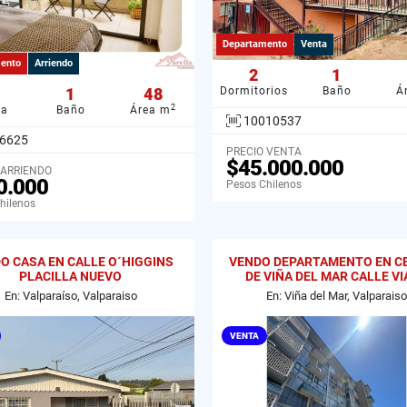
Departamento
Venta
ento
Arriendo
2
1
1
48
Dormitorios
Baño
Á
2
ba
Baño
Área m
10010537
6625
PRECIO VENTA
$45.000.000
 ARRIENDO
0.000
Pesos Chilenos
hilenos
O CASA EN CALLE O´HIGGINS
VENDO DEPARTAMENTO EN C
PLACILLA NUEVO
DE VIÑA DEL MAR CALLE V
En: Valparaíso, Valparaiso
En: Viña del Mar, Valparaiso
VENTA