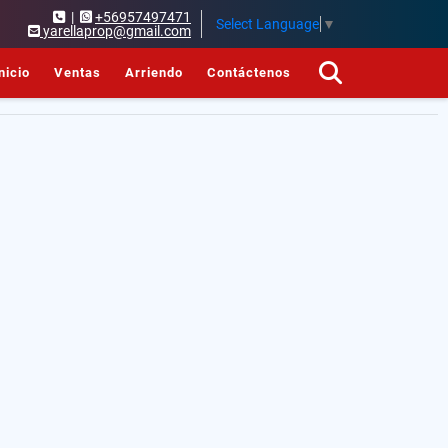
|
+56957497471
Select Language
▼
yarellaprop@gmail.com
nicio
Ventas
Arriendo
Contáctenos