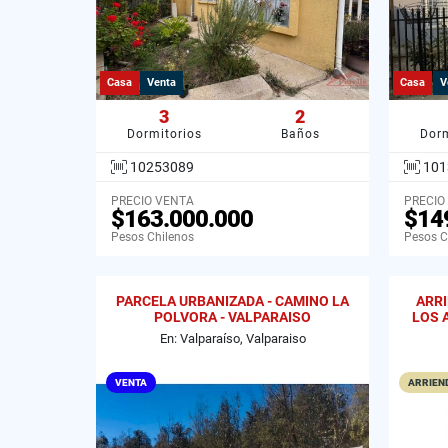
Casa
Venta
Casa
V
3
2
Dormitorios
Baños
Dorm
10253089
101
PRECIO VENTA
PRECIO
$163.000.000
$14
Pesos Chilenos
Pesos C
PARCELA URBANIZADA - CAMINO LA
ARR
POLVORA - VALPARAISO
LOS 
En: Valparaíso, Valparaiso
VENTA
ARRIEND