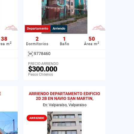
Departamento
Arriendo
38
2
1
50
2
2
rea m
Dormitorios
Baño
Área m
9778460
PRECIO ARRIENDO
$300.000
Pesos Chilenos
E
ARRIENDO DEPARTAMENTO EDIFICIO
2D 2B EN NAVIO SAN MARTIN,
VALPARAÍSO
En: Valparaíso, Valparaiso
ARRIENDO