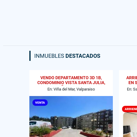
INMUEBLES
DESTACADOS
VENDO DEPARTAMENTO 3D 1B,
ARRI
CONDOMINIO VISTA SANTA JULIA,
EN 
VIÑA DEL MAR
En: Viña del Mar, Valparaiso
En: S
VENTA
ARRIEN