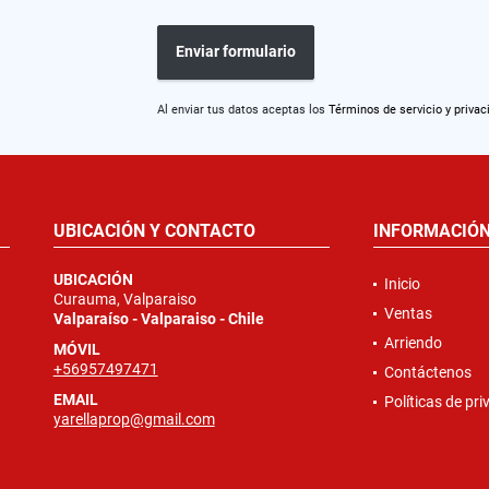
Enviar formulario
Al enviar tus datos aceptas los
Términos de servicio y privac
UBICACIÓN Y CONTACTO
INFORMACIÓ
UBICACIÓN
Inicio
Curauma, Valparaiso
Ventas
Valparaíso - Valparaiso - Chile
Arriendo
MÓVIL
+56957497471
Contáctenos
EMAIL
Políticas de pr
yarellaprop@gmail.com