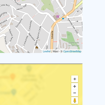
Leaflet
| Wasi - ©
OpenStreetMap