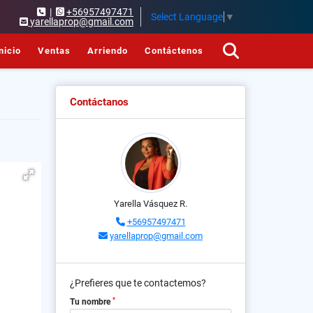
|
+56957497471
Select Language
▼
yarellaprop@gmail.com
nicio
Ventas
Arriendo
Contáctenos
Contáctanos
Yarella Vásquez R.
+56957497471
yarellaprop@gmail.com
¿Prefieres que te contactemos?
*
Tu nombre