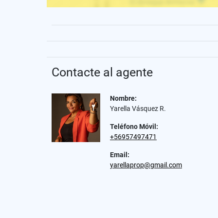
Contacte al agente
Nombre:
Yarella Vásquez R.
Teléfono Móvil:
+56957497471
Email:
yarellaprop@gmail.com