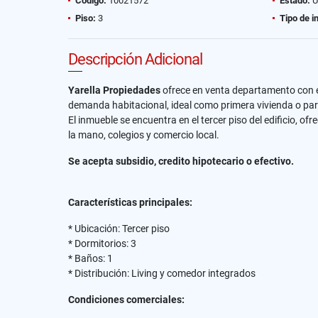
Código:
10021572
Estado:
U
Piso:
3
Tipo de i
Descripción Adicional
Yarella Propiedades
ofrece en venta departamento con ex
demanda habitacional, ideal como primera vivienda o para
El inmueble se encuentra en el tercer piso del edificio, o
la mano, colegios y comercio local.
Se acepta subsidio, credito hipotecario o efectivo.
Características principales:
* Ubicación: Tercer piso
* Dormitorios: 3
* Baños: 1
* Distribución: Living y comedor integrados
Condiciones comerciales: