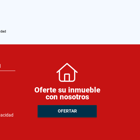
idad
N
Oferte su inmueble
con nosotros
OFERTAR
ivacidad