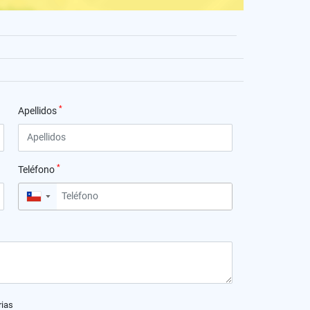
*
Apellidos
*
Teléfono
▼
rias