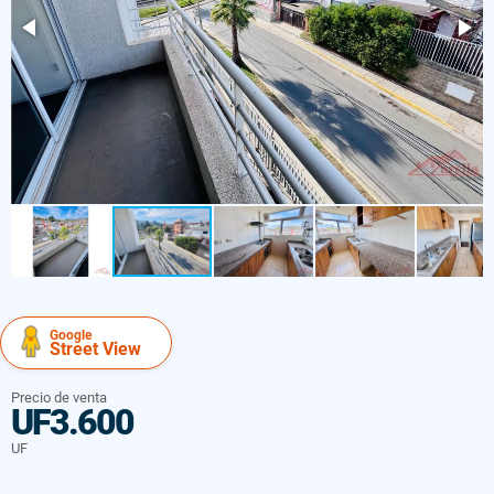
Google
Street View
Precio de venta
UF3.600
UF