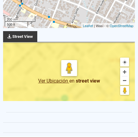
200 m
500 ft
Leaflet
| Wasi - ©
OpenStreetMap
Street View
Ver Ubicación
en
street view