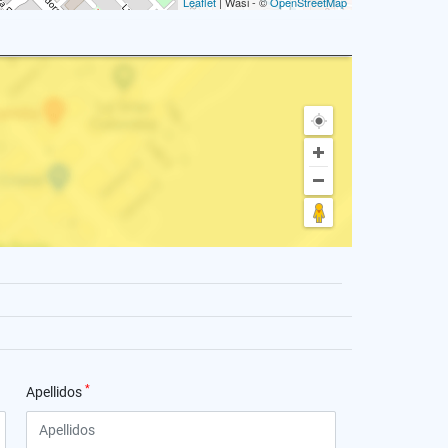
Leaflet
| Wasi - ©
OpenStreetMap
*
Apellidos