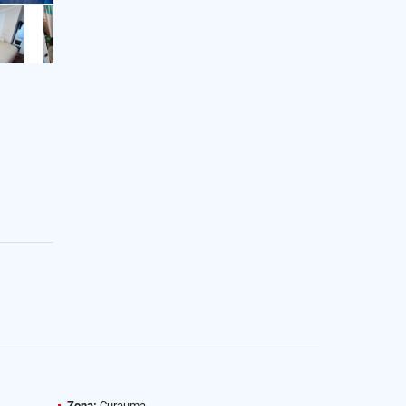
Zona:
Curauma