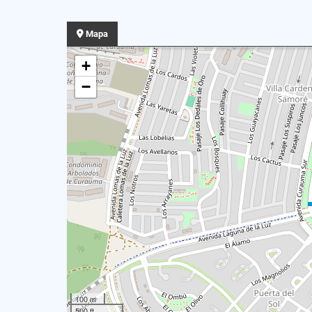
Mapa
+
−
100 m
500 ft