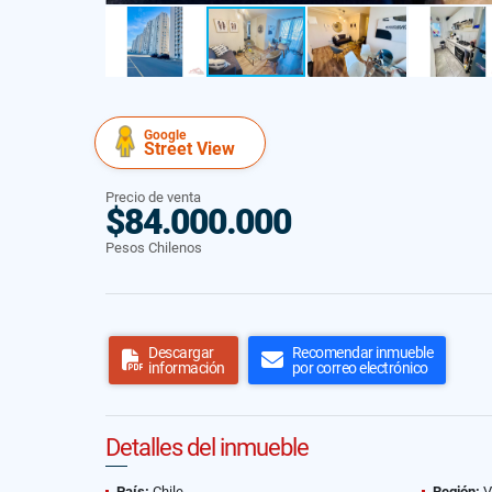
Google
Street View
Precio de venta
$84.000.000
Pesos Chilenos
Descargar
Recomendar inmueble
información
por correo electrónico
Detalles del inmueble
País:
Chile
Región:
V