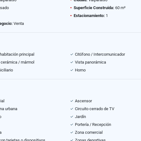
sado
Superficie Construida:
60 m²
Estacionamiento:
1
egocio:
Venta
habitación principal
Citófono / Intercomunicador
 cerámica / mármol
Vista panorámica
ciliario
Horno
ial
Ascensor
na urbana
Circuito cerrado de TV
o
Jardín
Portería / Recepción
a
Zona comercial
on tarjetas o dispositivos
Zonas deportivas