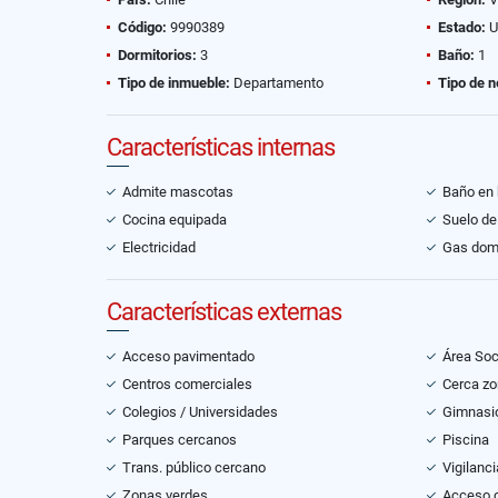
Código:
9990389
Estado:
U
Dormitorios:
3
Baño:
1
Tipo de inmueble:
Departamento
Tipo de n
Características internas
Admite mascotas
Baño en 
Cocina equipada
Suelo de
Electricidad
Gas domi
Características externas
Acceso pavimentado
Área Soc
Centros comerciales
Cerca zo
Colegios / Universidades
Gimnasi
Parques cercanos
Piscina
Trans. público cercano
Vigilanci
Zonas verdes
Acceso c