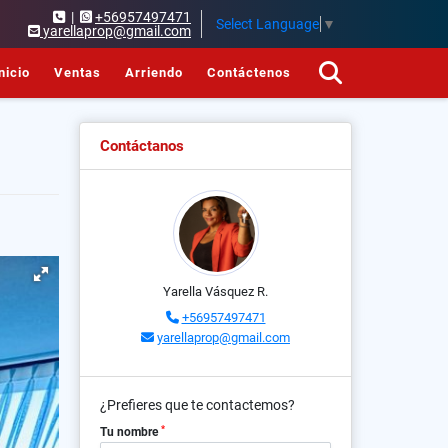
|
+56957497471
Select Language
▼
yarellaprop@gmail.com
nicio
Ventas
Arriendo
Contáctenos
Contáctanos
Yarella Vásquez R.
+56957497471
yarellaprop@gmail.com
¿Prefieres que te contactemos?
*
Tu nombre