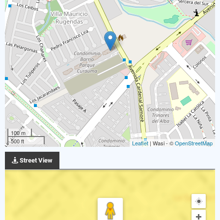
100 m
500 ft
Leaflet
| Wasi - ©
OpenStreetMap
Street View