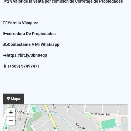
📌2% valor de la venta por comisión de Corretaje de Propiedades
✍🏻Yarella Vásquez
🔑corredora De Propiedades
✍Contáctame A Mi Whatsapp
➡️https://bit.ly/3bn84q0
📱 (+569) 57497471
Mapa
+
−