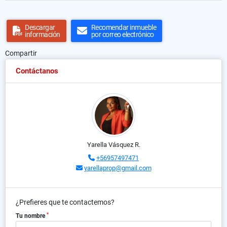
Descargar
Recomendar inmueble
información
por correo electrónico
Compartir
Contáctanos
Yarella Vásquez R.
+56957497471
yarellaprop@gmail.com
¿Prefieres que te contactemos?
*
Tu nombre