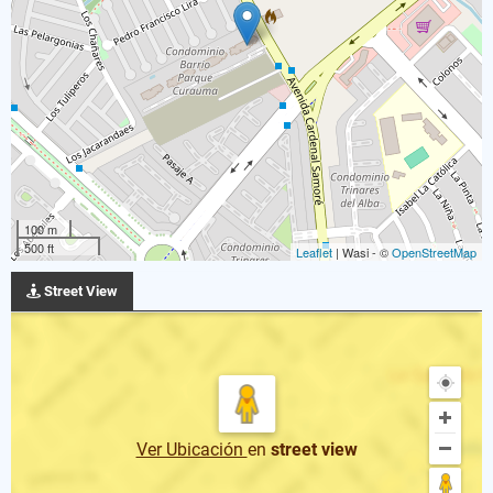
100 m
500 ft
Leaflet
| Wasi - ©
OpenStreetMap
Street View
Ver Ubicación
en
street view