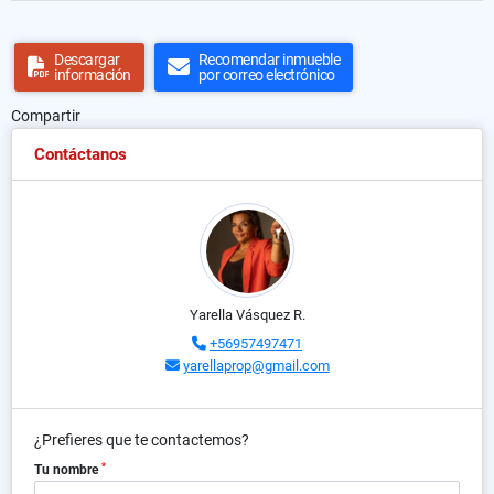
Descargar
Recomendar inmueble
información
por correo electrónico
Compartir
Contáctanos
Yarella Vásquez R.
+56957497471
yarellaprop@gmail.com
¿Prefieres que te contactemos?
*
Tu nombre