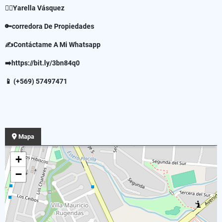
✍🏻Yarella Vásquez
🔑corredora De Propiedades
✍Contáctame A Mi Whatsapp
➡️https://bit.ly/3bn84q0
📱 (+569) 57497471
Mapa
+
−