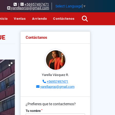
|
+56957497471
Select Language
▼
yarellaprop@gmail.com
nicio
Ventas
Arriendo
Contáctenos
UE
Contáctanos
Yarella Vásquez R.
+56957497471
yarellaprop@gmail.com
¿Prefieres que te contactemos?
*
Tu nombre