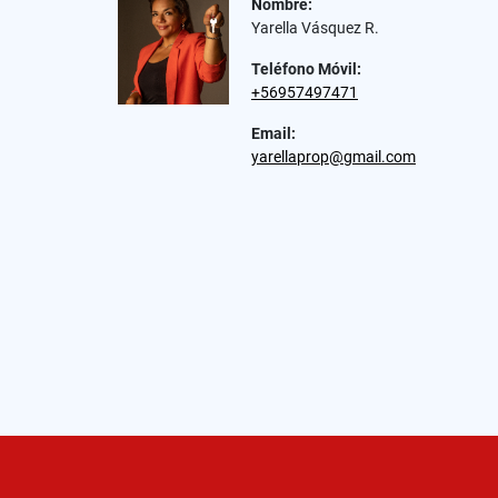
Nombre:
Yarella Vásquez R.
Teléfono Móvil:
+56957497471
Email:
yarellaprop@gmail.com