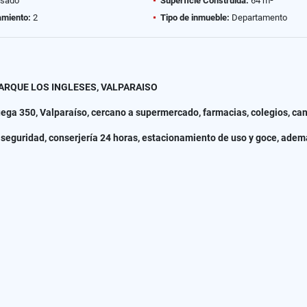
sado
Superficie Construida:
64 m²
amiento:
2
Tipo de inmueble:
Departamento
RQUE LOS INGLESES, VALPARAISO
ga 350, Valparaíso, cercano a supermercado, farmacias, colegios, can
e seguridad, conserjería 24 horas, estacionamiento de uso y goce, ade