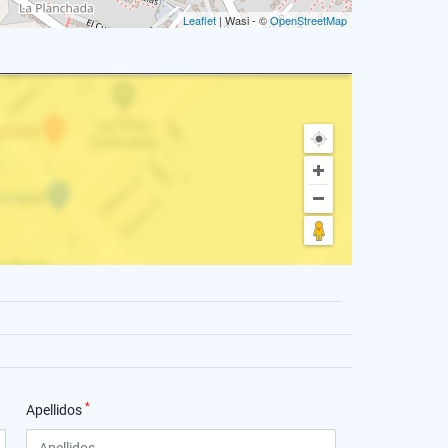
Leaflet
| Wasi - ©
OpenStreetMap
*
Apellidos