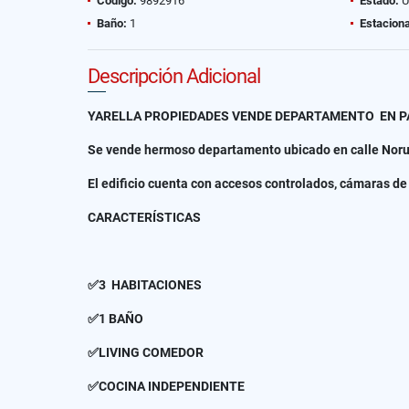
Código:
9892916
Estado:
U
Baño:
1
Estacion
Descripción Adicional
YARELLA PROPIEDADES VENDE DEPARTAMENTO EN PA
Se vende hermoso departamento ubicado en calle Norue
El edificio cuenta con accesos controlados, cámaras d
CARACTERÍSTICAS
✅3 HABITACIONES
✅1 BAÑO
✅LIVING COMEDOR
✅COCINA INDEPENDIENTE