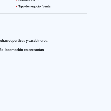
Dormitorios:
3
Tipo de negocio:
Venta
chas deportivas y carabineros,
más locomoción en cercanías