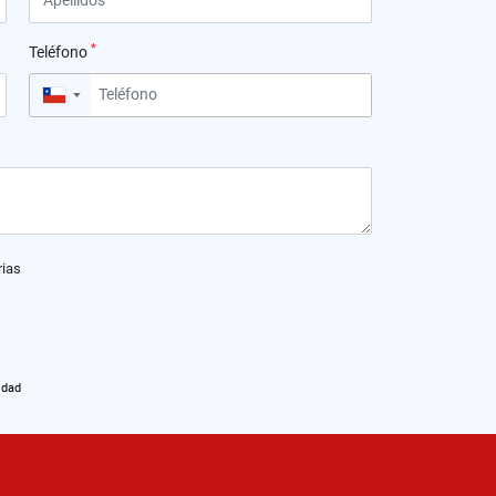
*
Teléfono
▼
rias
idad