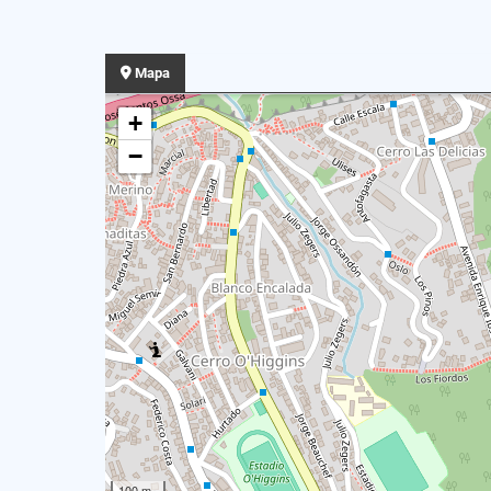
Mapa
+
−
100 m