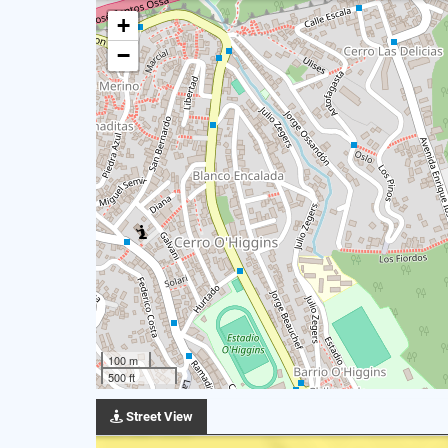
+
−
100 m
500 ft
Street View