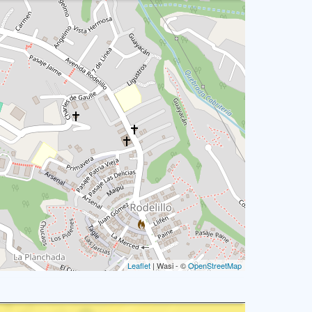
Leaflet
| Wasi - ©
OpenStreetMap