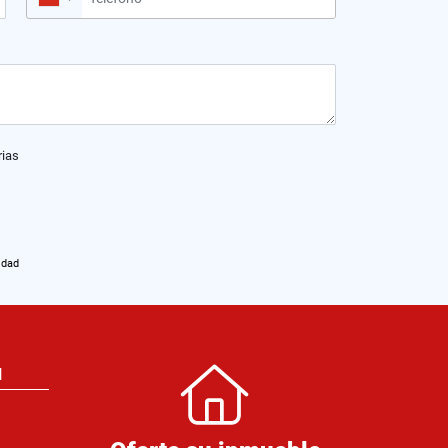
rias
idad
N