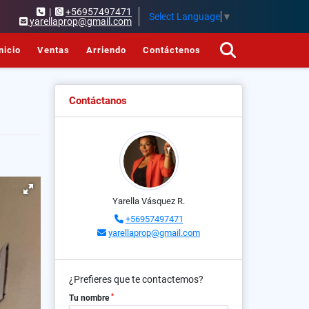
|
+56957497471
Select Language
▼
yarellaprop@gmail.com
nicio
Ventas
Arriendo
Contáctenos
Contáctanos
Yarella Vásquez R.
+56957497471
yarellaprop@gmail.com
¿Prefieres que te contactemos?
*
Tu nombre