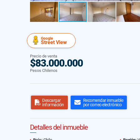
Google
Street View
Precio de venta
$83.000.000
Pesos Chilenos
Descargar
Recomendar inmueble
información
por correo electrónico
Detalles del inmueble
País:
Chile
Región:
V