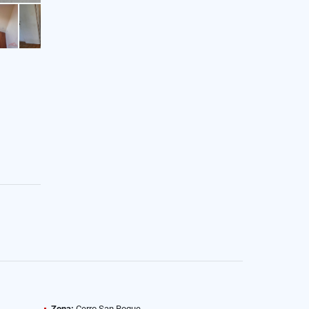
Zona:
Cerro San Roque