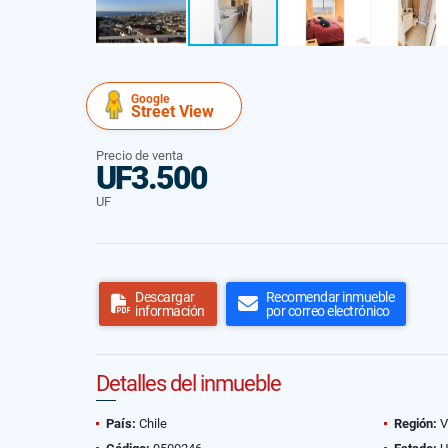
Google
Street View
Precio de venta
UF3.500
UF
Descargar
Recomendar inmueble
información
por correo electrónico
Detalles del inmueble
País:
Chile
Región:
V