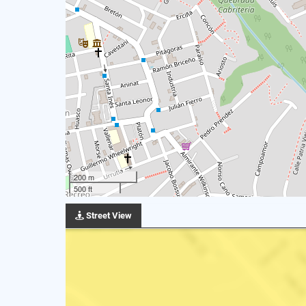
200 m
500 ft
Street View