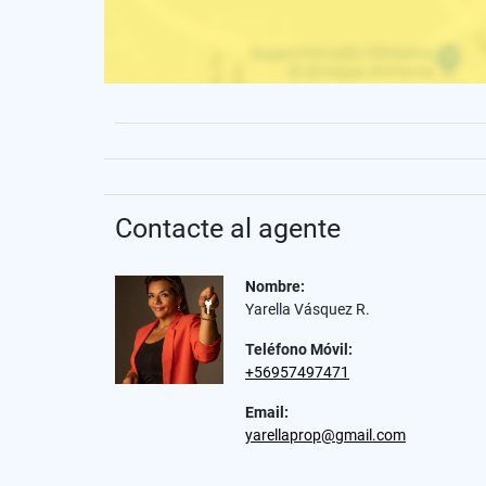
Contacte al agente
Nombre:
Yarella Vásquez R.
Teléfono Móvil:
+56957497471
Email:
yarellaprop@gmail.com