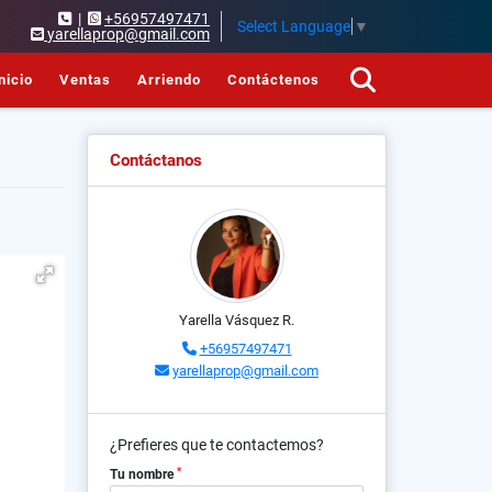
|
+56957497471
Select Language
▼
yarellaprop@gmail.com
nicio
Ventas
Arriendo
Contáctenos
Contáctanos
Yarella Vásquez R.
+56957497471
yarellaprop@gmail.com
¿Prefieres que te contactemos?
*
Tu nombre