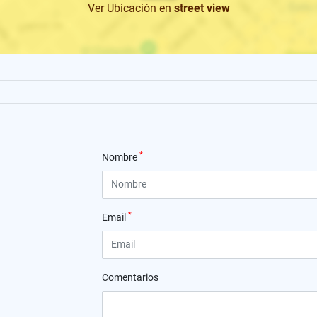
Ver Ubicación
en
street view
*
Nombre
*
Email
Comentarios