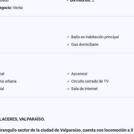
sado
Dormitorios:
2
egocio:
Venta
Baño en habitación principal
Gas domiciliario
ial
Ascensor
na urbana
Circuito cerrado de TV
ial
Sala de internet
ACERES, VALPARAÍSO.
tranquilo sector de la ciudad de Valparaíso, cuenta con locomoción a 5