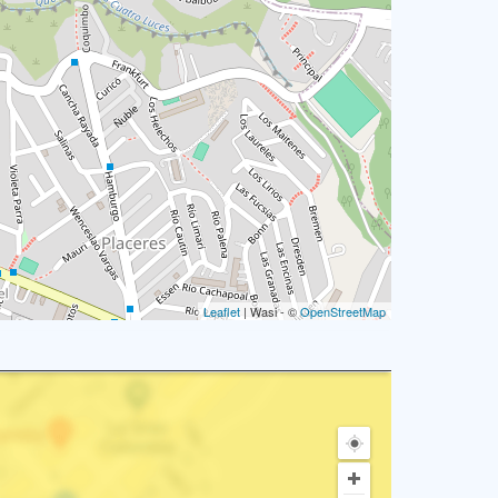
Leaflet
| Wasi - ©
OpenStreetMap