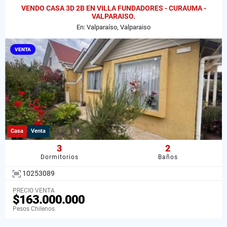
VENDO CASA 3D 2B EN VILLA FUNDADORES - CURAUMA -
VALPARAISO.
En: Valparaíso, Valparaiso
VENTA
Casa
Venta
3
2
Dormitorios
Baños
10253089
PRECIO VENTA
$163.000.000
Pesos Chilenos