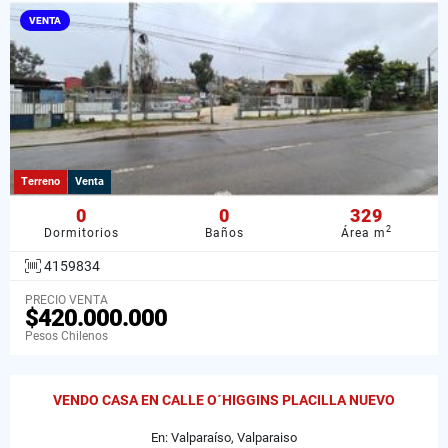
VENTA
Terreno
Venta
0
0
329
2
Dormitorios
Baños
Área m
4159834
PRECIO VENTA
$420.000.000
Pesos Chilenos
VENDO CASA EN CALLE O´HIGGINS PLACILLA NUEVO
En: Valparaíso, Valparaiso