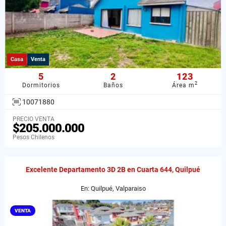
Casa
Venta
5
2
123
2
Dormitorios
Baños
Área m
10071880
PRECIO VENTA
$205.000.000
Pesos Chilenos
Excelente Departamento 3D 2B en Cuarta 644, Quilpué
En: Quilpué, Valparaiso
VENTA