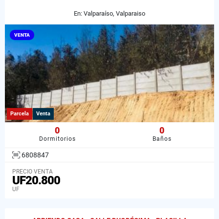
En: Valparaíso, Valparaiso
VENTA
Parcela
Venta
0
0
Dormitorios
Baños
6808847
PRECIO VENTA
UF20.800
UF