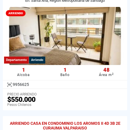
En: Santa Ana, Región Metropolitana de Santiago
ARRIENDO
Departamento
Arriendo
1
1
48
2
Alcoba
Baño
Área m
9956625
PRECIO ARRIENDO
$550.000
Pesos Chilenos
ARRIENDO CASA EN CONDOMINIO LOS AROMOS II 4D 3B 2E
CURAUMA VALPARAISO