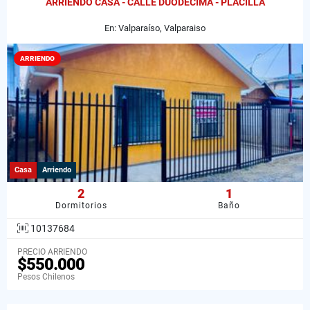
ARRIENDO CASA - CALLE DUODÉCIMA - PLACILLA
En: Valparaíso, Valparaiso
ARRIENDO
Casa
Arriendo
2
1
Dormitorios
Baño
10137684
PRECIO ARRIENDO
$550.000
Pesos Chilenos