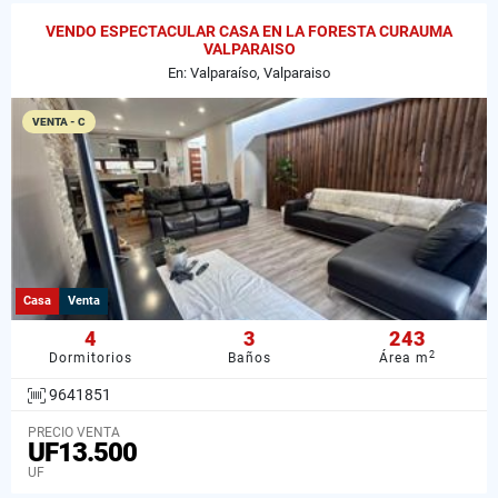
VENDO ESPECTACULAR CASA EN LA FORESTA CURAUMA
VALPARAISO
En: Valparaíso, Valparaiso
VENTA - C
Casa
Venta
4
3
243
2
Dormitorios
Baños
Área m
9641851
PRECIO VENTA
UF13.500
UF