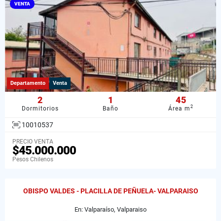
VENTA
Departamento
Venta
2
1
45
2
Dormitorios
Baño
Área m
10010537
PRECIO VENTA
$45.000.000
Pesos Chilenos
OBISPO VALDES - PLACILLA DE PEÑUELA- VALPARAISO
En: Valparaíso, Valparaiso