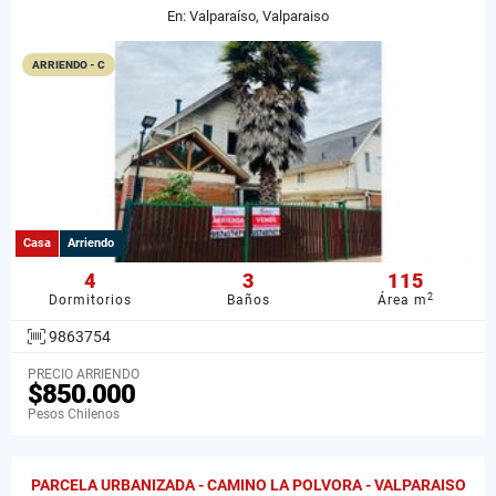
En: Valparaíso, Valparaiso
ARRIENDO - C
Casa
Arriendo
4
3
115
2
Dormitorios
Baños
Área m
9863754
PRECIO ARRIENDO
$850.000
Pesos Chilenos
PARCELA URBANIZADA - CAMINO LA POLVORA - VALPARAISO