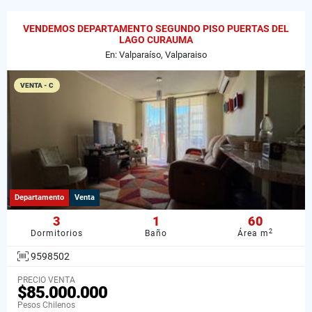
VENDEMOS DEPARTAMENTO SEGUNDO PISO PUERTAS DEL
LAGO CURAUMA
En: Valparaíso, Valparaiso
VENTA - C
Departamento
Venta
3
1
60
2
Dormitorios
Baño
Área m
9598502
PRECIO VENTA
$85.000.000
Pesos Chilenos