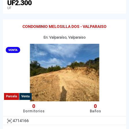
UF2.300
UF
CONDOMINIO MELOSILLA DOS - VALPARAISO
En: Valparaíso, Valparaiso
VENTA
Parcela
Venta
0
0
Dormitorios
Baños
4714166