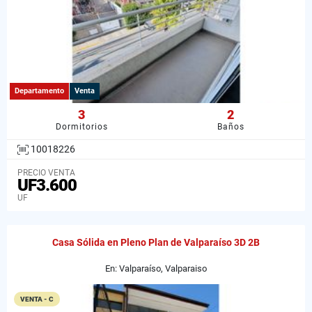
Departamento
Venta
3
2
Dormitorios
Baños
10018226
PRECIO VENTA
UF3.600
UF
Casa Sólida en Pleno Plan de Valparaíso 3D 2B
En: Valparaíso, Valparaiso
VENTA - C