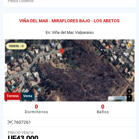
Pesos Chilenos
VIÑA DEL MAR - MIRAFLORES BAJO - LOS ABETOS
En: Viña del Mar, Valparaiso
VENTA - C
Terreno
Venta
0
0
Dormitorios
Baños
7607261
PRECIO VENTA
UF43.000