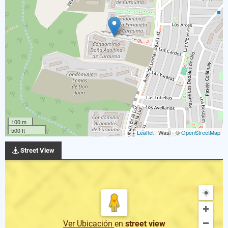
100 m
500 ft
Leaflet
| Wasi - ©
OpenStreetMap
Street View
Ver Ubicación
en
street view