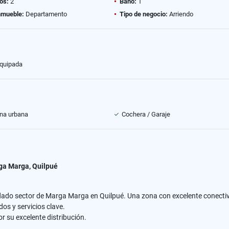
os:
2
Baño:
1
nmueble:
Departamento
Tipo de negocio:
Arriendo
equipada
na urbana
Cochera / Garaje
ga Marga, Quilpué
do sector de Marga Marga en Quilpué. Una zona con excelente conectivid
os y servicios clave.
r su excelente distribución.