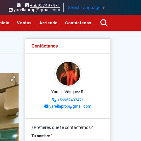
|
+56957497471
Select Language
▼
yarellaprop@gmail.com
nicio
Ventas
Arriendo
Contáctenos
Contáctanos
Yarella Vásquez R.
+56957497471
yarellaprop@gmail.com
¿Prefieres que te contactemos?
*
Tu nombre