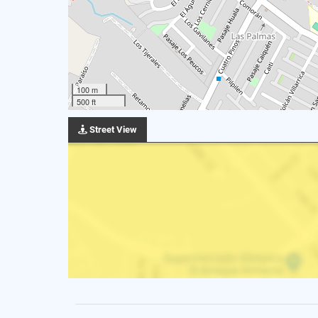
100 m
500 ft
Street View