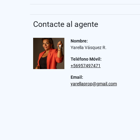
Contacte al agente
Nombre:
Yarella Vásquez R.
Teléfono Móvil:
+56957497471
Email:
yarellaprop@gmail.com