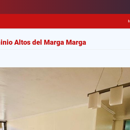
I
nio Altos del Marga Marga