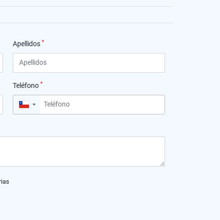
*
Apellidos
*
Teléfono
▼
rias