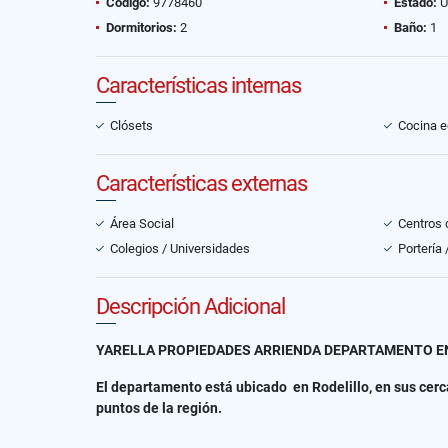
Código:
9778460
Estado:
U
Dormitorios:
2
Baño:
1
Características internas
Clósets
Cocina 
Características externas
Área Social
Centros 
Colegios / Universidades
Portería
Descripción Adicional
YARELLA PROPIEDADES ARRIENDA DEPARTAMENTO EN
El departamento está ubicado en Rodelillo, en sus cerc
puntos de la región.