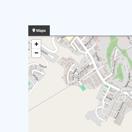
Mapa
+
−