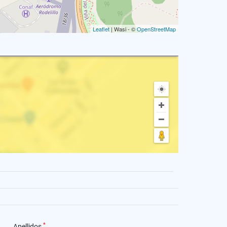
Leaflet
| Wasi - ©
OpenStreetMap
*
Apellidos