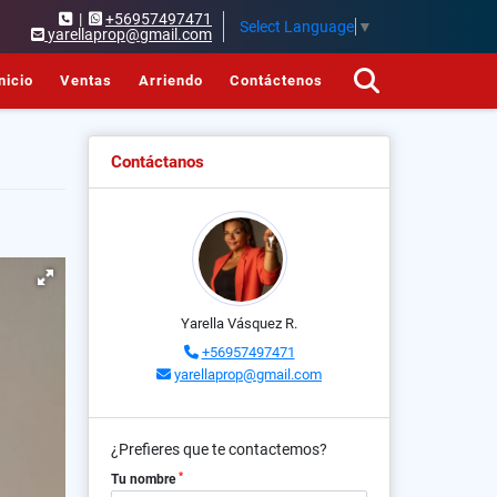
|
+56957497471
Select Language
▼
yarellaprop@gmail.com
nicio
Ventas
Arriendo
Contáctenos
Contáctanos
Yarella Vásquez R.
+56957497471
yarellaprop@gmail.com
¿Prefieres que te contactemos?
*
Tu nombre