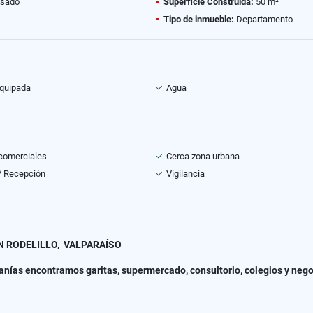
sado
Superficie Construida:
50 m²
Tipo de inmueble:
Departamento
equipada
Agua
comerciales
Cerca zona urbana
 / Recepción
Vigilancia
 RODELILLO, VALPARAÍSO
anías encontramos garitas, supermercado, consultorio, colegios y nego