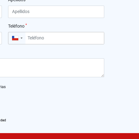
*
Teléfono
▼
rias
idad