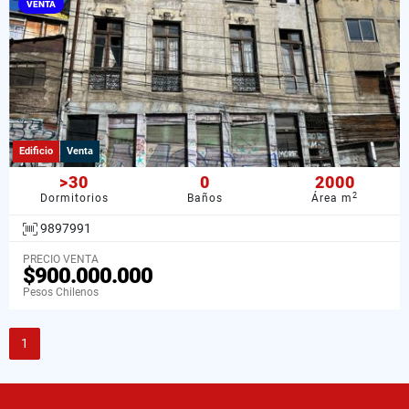
VENTA
Edificio
Venta
>30
0
2000
2
Dormitorios
Baños
Área m
9897991
PRECIO VENTA
$900.000.000
Pesos Chilenos
1