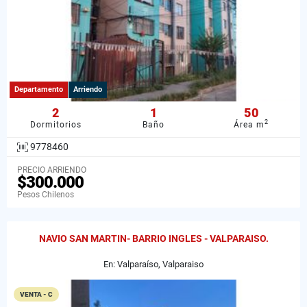
Departamento
Arriendo
2
1
50
2
Dormitorios
Baño
Área m
9778460
PRECIO ARRIENDO
$300.000
Pesos Chilenos
NAVIO SAN MARTIN- BARRIO INGLES - VALPARAISO.
En: Valparaíso, Valparaiso
VENTA - C