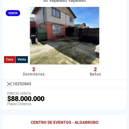
En: Valparaíso, Valparaiso
VENTA
Casa
Venta
2
2
Dormitorios
Baños
10252843
PRECIO VENTA
$88.000.000
Pesos Chilenos
CENTRO DE EVENTOS - ALGARROBO