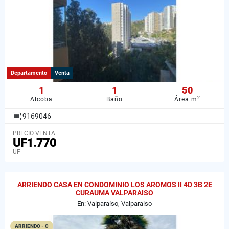
Departamento
Venta
1
1
50
2
Alcoba
Baño
Área m
9169046
PRECIO VENTA
UF1.770
UF
ARRIENDO CASA EN CONDOMINIO LOS AROMOS II 4D 3B 2E
CURAUMA VALPARAISO
En: Valparaíso, Valparaiso
ARRIENDO - C