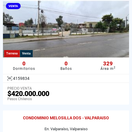
VENTA
Terreno
Venta
0
0
329
2
Dormitorios
Baños
Área m
4159834
PRECIO VENTA
$420.000.000
Pesos Chilenos
CONDOMINIO MELOSILLA DOS - VALPARAISO
En: Valparaíso, Valparaiso