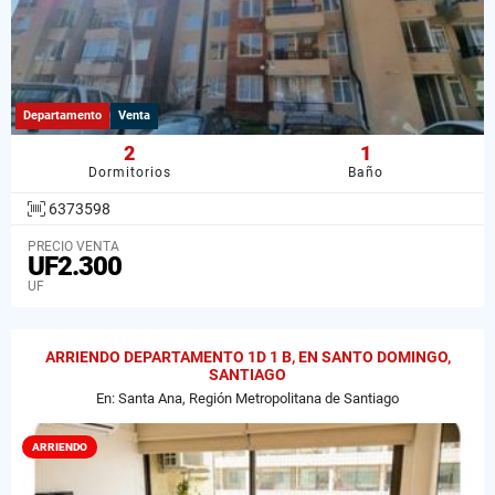
Departamento
Venta
2
1
Dormitorios
Baño
6373598
PRECIO VENTA
UF2.300
UF
ARRIENDO DEPARTAMENTO 1D 1 B, EN SANTO DOMINGO,
SANTIAGO
En: Santa Ana, Región Metropolitana de Santiago
ARRIENDO