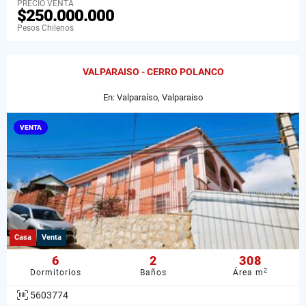
PRECIO VENTA
$250.000.000
Pesos Chilenos
VALPARAISO - CERRO POLANCO
En: Valparaíso, Valparaiso
VENTA
Casa
Venta
6
2
308
2
Dormitorios
Baños
Área m
5603774