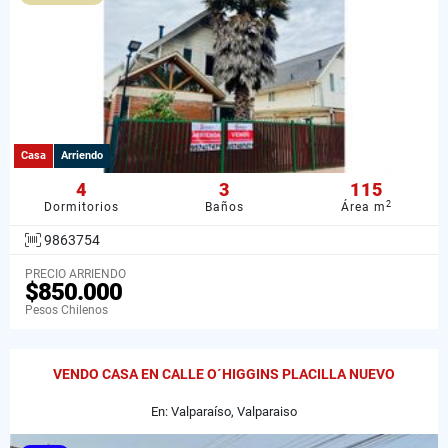
Casa
Arriendo
4
3
115
2
Dormitorios
Baños
Área m
9863754
PRECIO ARRIENDO
$850.000
Pesos Chilenos
VENDO CASA EN CALLE O´HIGGINS PLACILLA NUEVO
En: Valparaíso, Valparaiso