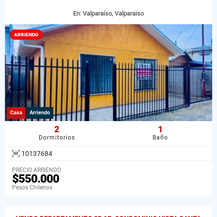
En: Valparaíso, Valparaiso
ARRIENDO
Casa
Arriendo
2
1
Dormitorios
Baño
10137684
PRECIO ARRIENDO
$550.000
Pesos Chilenos