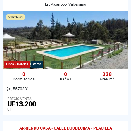
En: Algarrobo, Valparaiso
VENTA - C
Finca - Hoteles
Venta
0
0
328
2
Dormitorios
Baños
Área m
5570831
PRECIO VENTA
UF13.200
UF
ARRIENDO CASA - CALLE DUODÉCIMA - PLACILLA