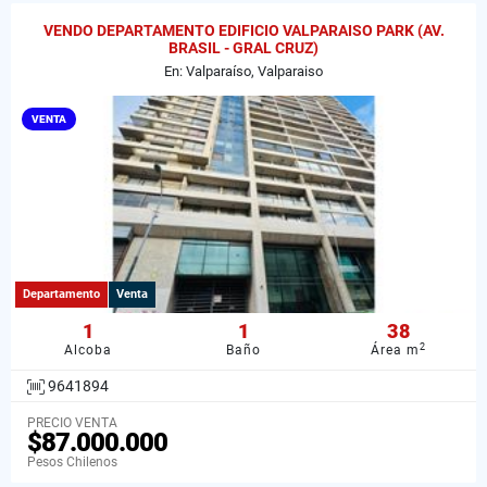
VENDO DEPARTAMENTO EDIFICIO VALPARAISO PARK (AV.
BRASIL - GRAL CRUZ)
En: Valparaíso, Valparaiso
VENTA
Departamento
Venta
1
1
38
2
Alcoba
Baño
Área m
9641894
PRECIO VENTA
$87.000.000
Pesos Chilenos