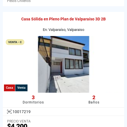
Pesos Chilenos
Casa Sólida en Pleno Plan de Valparaíso 3D 2B
En: Valparaíso, Valparaiso
VENTA - C
Casa
Venta
3
2
Dormitorios
Baños
10017219
PRECIO VENTA
$4.200