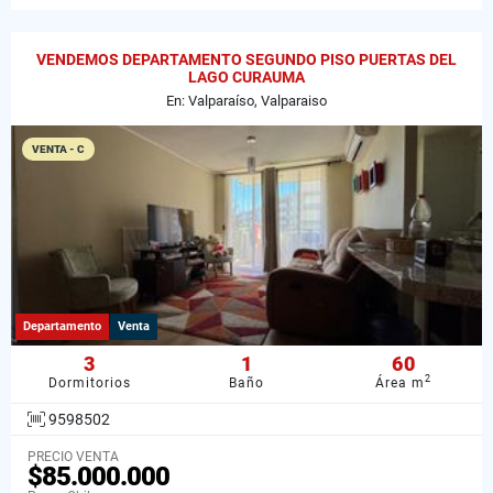
VENDEMOS DEPARTAMENTO SEGUNDO PISO PUERTAS DEL
LAGO CURAUMA
En: Valparaíso, Valparaiso
VENTA - C
Departamento
Venta
3
1
60
2
Dormitorios
Baño
Área m
9598502
PRECIO VENTA
$85.000.000