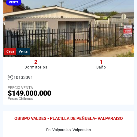
VENTA
Casa
Venta
2
1
Dormitorios
Baño
10133391
PRECIO VENTA
$149.000.000
Pesos Chilenos
OBISPO VALDES - PLACILLA DE PEÑUELA- VALPARAISO
En: Valparaíso, Valparaiso