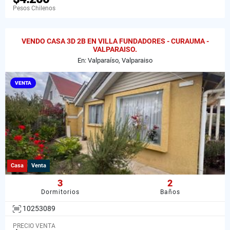
Pesos Chilenos
VENDO CASA 3D 2B EN VILLA FUNDADORES - CURAUMA -
VALPARAISO.
En: Valparaíso, Valparaiso
VENTA
Casa
Venta
3
2
Dormitorios
Baños
10253089
PRECIO VENTA