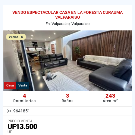
VENDO ESPECTACULAR CASA EN LA FORESTA CURAUMA
VALPARAISO
En: Valparaíso, Valparaiso
VENTA - C
Casa
Venta
4
3
243
2
Dormitorios
Baños
Área m
9641851
PRECIO VENTA
UF13.500
UF